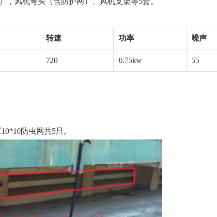
5台），风机弯头（含防护网）、风机支架等5套。
转速
功率
噪声
720
0.75kw
55
0*10防虫网共5只。