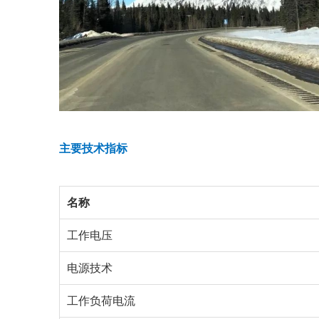
主要技术指标
名称
工作电压
电源技术
工作负荷电流