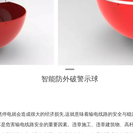
智能防外破警示球
然停电就会造成很大的经济损失,这就意味着输电线路的安全与
坏是危害输电线路安全的重要因素。违章施工、违章建筑物、高