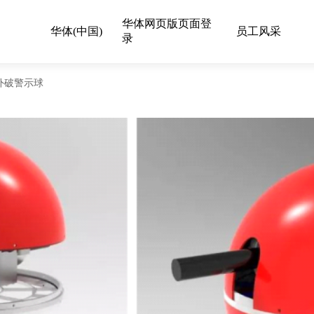
华体网页版页面登
华体(中国)
员工风采
录
外破警示球