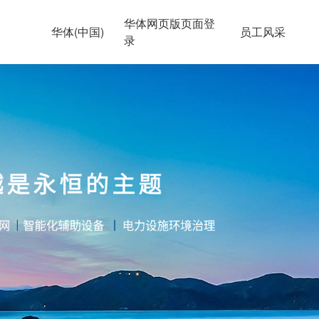
华体网页版页面登
华体(中国)
员工风采
录